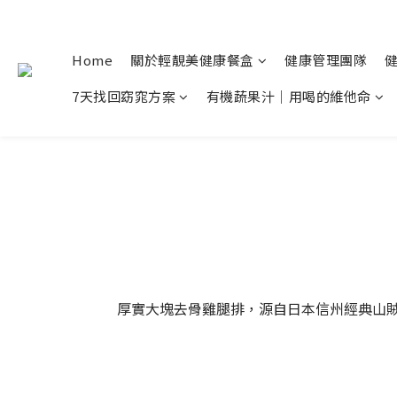
Home
關於輕靚美健康餐盒
健康管理團隊
7天找回窈窕方案
有機蔬果汁｜用喝的維他命
厚實大塊去骨雞腿排，源自日本信州經典山