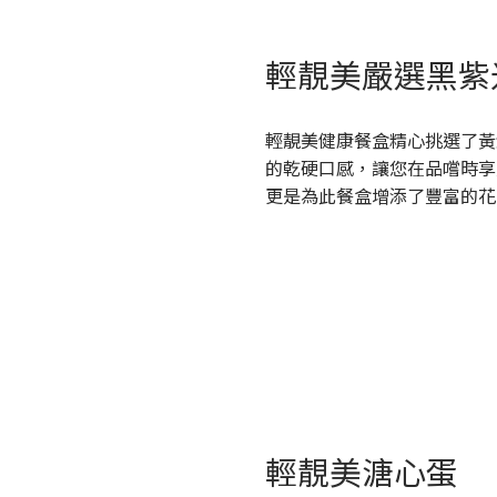
輕靚美嚴選黑紫
輕靚美健康餐盒精心挑選了黃
的乾硬口感，讓您在品嚐時享
更是為此餐盒增添了豐富的花
輕靚美溏心蛋