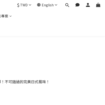
$
TWD
English
爸專案
擇！不可錯過的完美日式風味！