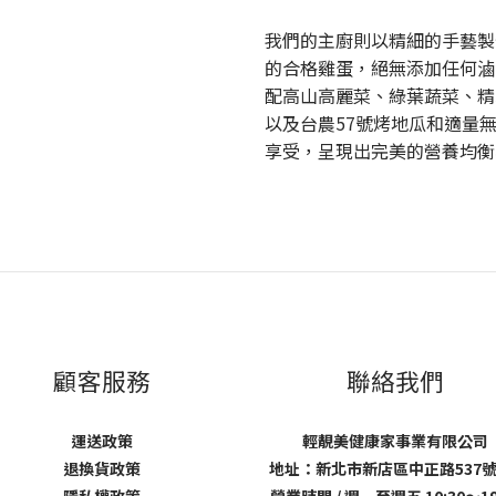
我們的主廚則以精細的手藝製
的合格雞蛋，絕無添加任何滷
配高山高麗菜、綠葉蔬菜、精
以及台農57號烤地瓜和適量
享受，呈現出完美的營養均衡
顧客服務
聯絡我們
運送政策
輕靚美健康家事業有限公司
退換貨政策
地址：新北市新店區中正路537號