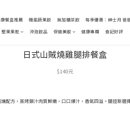
健康餐盒推薦
機能蔬果飲
無加糖茶飲
每季優惠：紳士月 爸
堅果果乾
沖泡飲品
保健美妝
健康專欄
食記好評
日式山賊燒雞腿排餐盒
$140元
賊燒配方，蒸烤鎖汁肉質鮮嫩，口口爆汁，香氣四溢。腿控新選