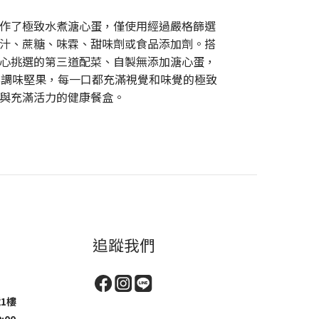
作了極致水煮溏心蛋，僅使用經過嚴格篩選
汁、蔗糖、味霖、甜味劑或食品添加劑。搭
心挑選的第三道配菜、自製無添加溏心蛋，
無調味堅果，每一口都充滿視覺和味覺的極致
與充滿活力的健康餐盒。
追蹤我們
1樓