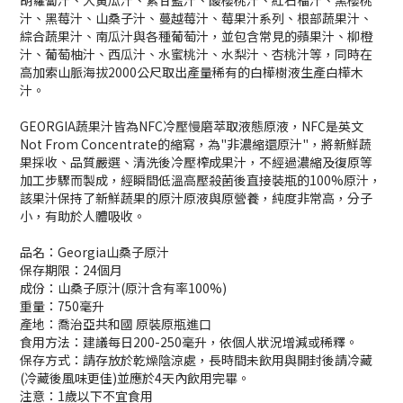
汁、黑莓汁、山桑子汁、蔓越莓汁、莓果汁系列、根部蔬果汁、
綜合蔬果汁、南瓜汁與各種葡萄汁，並包含常見的蘋果汁、柳橙
汁、葡萄柚汁、西瓜汁、水蜜桃汁、水梨汁、杏桃汁等，同時在
高加索山脈海拔2000公尺取出產量稀有的白樺樹液生產白樺木
汁。
GEORGIA蔬果汁皆為NFC冷壓慢磨萃取液態原液，NFC是英文
Not From Concentrate的縮寫，為"非濃縮還原汁"，將新鮮蔬
果採收、品質嚴選、清洗後冷壓榨成果汁，不經過濃縮及復原等
加工步驟而製成，經瞬間低溫高壓殺菌後直接裝瓶的100%原汁，
該果汁保持了新鮮蔬果的原汁原液與原營養，純度非常高，分子
小，有助於人體吸收。
品名：Georgia山桑子原汁
保存期限：24個月
成份：山桑子原汁(原汁含有率100%)
重量：750毫升
產地：喬治亞共和國 原裝原瓶進口
食用方法：建議每日200-250毫升，依個人狀況增減或稀釋。
保存方式：請存放於乾燥陰涼處，長時間未飲用與開封後請冷藏
(冷藏後風味更佳)並應於4天內飲用完畢。
注意：1歲以下不宜食用