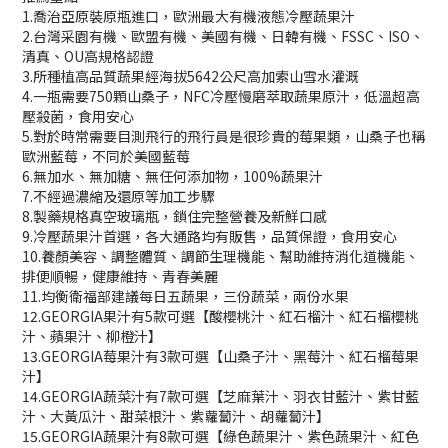
1.喬治亞原裝原瓶進口，歐洲最大有機液態冷壓蔬果汁
2.台灣采園有機、歐盟有機、美國有機、日韓有機、FSSC、ISO、
清真、OU高規格認證
3.所種植高品質蔬果經海拔5642公尺高加索山雪水灌溉
4.一瓶需要750顆山桑子，NFC冷壓慢磨萃取蔬果原汁，低溫超高
壓殺菌，食用安心
5.對於時常需要目測飛行的飛行員是很珍貴的莓果類，山桑子也稱
歐洲藍莓，不同於美國藍莓
6.無加水、無加糖、無任何添加物，100%蔬果汁
7.不經過濃縮及還原等加工步驟
8.製藥規格真空玻璃瓶，鎖住完整營養及新鮮口感
9.冷壓蔬果汁首選，各大通路均有販售，品質保證，食用安心
10.養顏美容、調整體質、調節生理機能、幫助維持消化道機能、
排便順暢，健康維持、青春美麗
11.均衡衛福部建議每日五蔬果，三份蔬菜，兩份水果
12.GEORGIA果汁有5款可選【酸櫻桃汁、紅石榴汁、紅石榴櫻桃
汁、蘋果汁、柳橙汁】
13.GEORGIA莓果汁有3款可選【山桑子汁、黑莓汁、紅石榴莓果
汁】
14.GEORGIA蔬菜汁有7款可選【芝麻葉汁、羽衣甘藍汁、紫甘藍
汁、大黃瓜汁、甜菜根汁、紫蘿蔔汁、胡蘿蔔汁】
15.GEORGIA蔬果汁有8款可選【綠色蔬果汁、紫色蔬果汁、紅色