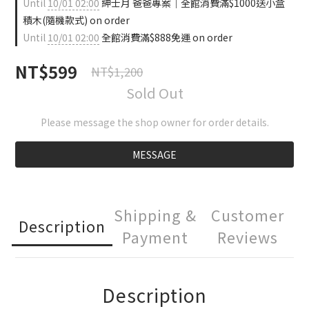
Until
10/01 02:00
紳士月 爸爸專案｜全館消費滿$1000送小盒
積木(隨機款式) on order
Until
10/01 02:00
全館消費滿$888免運 on order
NT$599
NT$1,200
Sold Out
Please message the shop owner for order details.
MESSAGE
Shipping &
Customer
Description
Payment
Reviews
Description