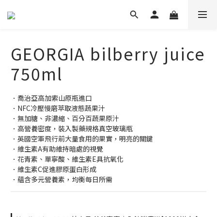
GEORGIA bilberry juice
750ml
．喬治亞高加索山原瓶進口
．NFC冷壓慢磨萃取液態蔬果汁
．無加糖、非濃縮、百分百蔬果原汁
．高營養密度，裝入製藥規格真空玻璃瓶
．英國空軍飛行前大量食用的果實，明亮的關鍵
．維生素A有助維持暗處的視覺
．花青素、單寧酸、維生素E具抗氧化
．維生素C促進膠原蛋白形成
．蘊含多元營養素，均衡每日所需