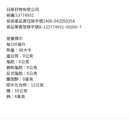
日華好物有限公司
統編 53774931
投保產品責任險字號1400-042050254
食品業者登錄字號A-153774931-00000-7
營養標示
每100毫升
熱量：48大卡
蛋白質：0公克
脂肪：0公克
飽和脂肪：0公克
反式脂肪：0公克
膽固醇：0毫克
碳水化合物：12公克
糖：10公克
鈉：4毫克