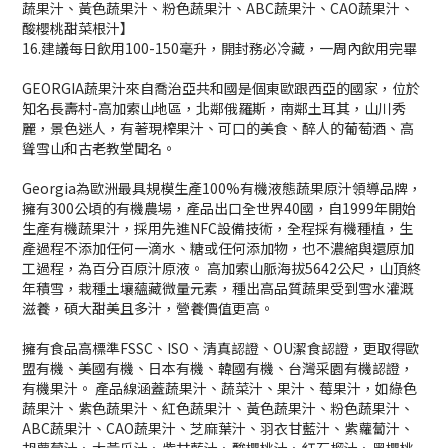
蔬果汁、黃色蔬果汁、粉色蔬果汁、ABC蔬果汁、CAO蔬果汁、
酸櫻桃甜菜根汁】
16.建議每日飲用100-150毫升，開封務必冷藏，一周內飲用完畢
GEORGIA蔬果汁來自喬治亞共和國是個東歐跟西亞的國家，位於
知名長壽村-高加索山地區，北鄰俄羅斯，南鄰土耳其，山川秀
麗，景色迷人，有著現榨果汁、可口的美食、醉人的葡萄酒、高
聳雪山和古老教堂聞名。
Georgia為歐洲最具規模生產100%有機液態蔬果原汁領導品牌，
擁有300公頃的有機農場，產品出口全世界40國，自1999年開始
生產有機蔬果汁，採用先進NFC設備技術，全程採有機種植，生
產過程不添加任何一滴水、糖或任何添加物，也不濃縮與還原加
工過程，為百分百原汁原液。 高加索山脈海拔5642公尺，山頂終
年積雪，栽種土壤蘊藏微量元素，種出高品質蔬果受到雪水灌溉
滋養，碩大甜美且多汁，營養價值更高。
擁有食品高標準FSSC、ISO、清真認證、OU潔食認證，更取得歐
盟有機、美國有機、日本有機、韓國有機、台灣采園有機認證，
有機果汁。 產品線涵蓋蔬果汁、蔬菜汁、果汁、莓果汁，如綠色
蔬果汁、紫色蔬果汁、紅色蔬果汁、黃色蔬果汁、粉色蔬果汁、
ABC蔬果汁、CAO蔬果汁、芝麻葉汁、羽衣甘藍汁、紫蘿蔔汁、
胡蘿蔔汁、大黃瓜汁、紫甘藍汁、酸櫻桃汁、紅石榴汁、黑櫻桃