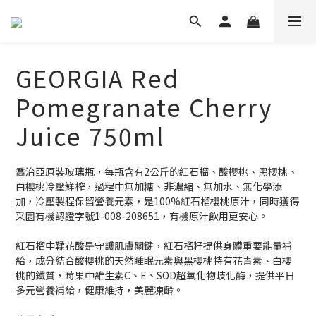
GEORGIA Red
Pomegranate Cherry
Juice 750ml
喬治亞原裝玻璃瓶，每瓶含有2公斤的紅石榴、酸櫻桃、黑櫻桃、
白櫻桃冷壓鮮榨，過程中無加糖、非濃縮、無加水、無化學添
加，冷壓製程保留營養元素，是100%紅石榴櫻桃原汁，同時獲得
采園有機認證字號1-008-208651，有機原汁飲用更安心。
紅石榴中鞣花酸是守護肌膚關鍵，紅石榴籽提供身體重要能量補
給，成分結合酸櫻桃的天然睡眠元素與黑櫻桃特有花青素、白櫻
桃的鐵質，莓果中維生素C、E、SOD超氧化物歧化酶，提供平日
多元營養補給，健康維持，美麗凍齡。