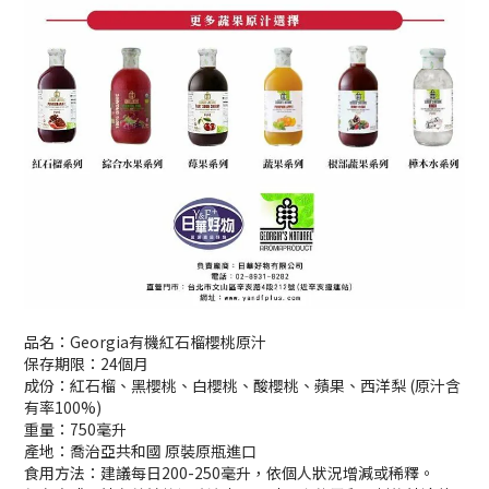
品名：Georgia有機紅石榴櫻桃原汁
保存期限：24個月
成份：紅石榴、黑櫻桃、白櫻桃、酸櫻桃、蘋果、西洋梨 (原汁含
有率100%)
重量：750毫升
產地：喬治亞共和國 原裝原瓶進口
食用方法：建議每日200-250毫升，依個人狀況增減或稀釋。