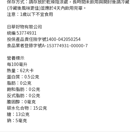
保存方式：請存放於乾燥陰涼處，長時間未飲用與開封後請冷藏
(冷藏後風味更佳)並應於4天內飲用完畢。
注意：1歲以下不宜食用
日華好物有限公司
統編 53774931
投保產品責任險字號1400-042050254
食品業者登錄字號A-153774931-00000-7
營養標示
每100毫升
熱量：62大卡
蛋白質：0.5公克
脂肪：0公克
飽和脂肪：0公克
反式脂肪：0公克
膽固醇：0毫克
碳水化合物：15公克
糖：13公克
鈉：5毫克