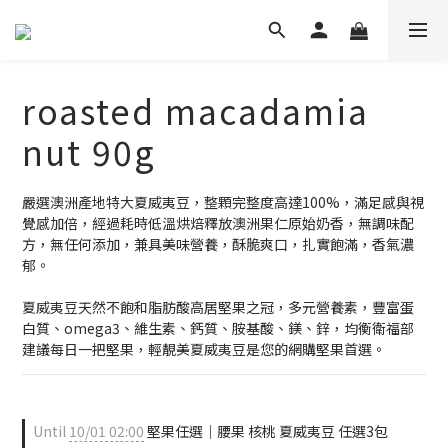
roasted macadamia
nut 90g
嚴選澳洲產地特大夏威夷豆，整顆完整度高達100%，滿足感與視
覺感加倍，經過耗時低溫烘焙釋放澳洲果仁原始奶香，無調味配
方，無任何添加，兼具美味營養，酥脆爽口，扎實飽滿，香氣濃
郁。
夏威夷豆天然不飽和脂肪酸高居堅果之冠，多元營養素，豐富蛋
白質、omega3、維生素、鈣質、胺基酸、鎂、鋅，均衡衛福部
建議每日一把堅果，輕靚美夏威夷豆是您的網購堅果首選。
Until
10/01 02:00
堅果任選｜腰果 核桃 夏威夷豆 任選3包