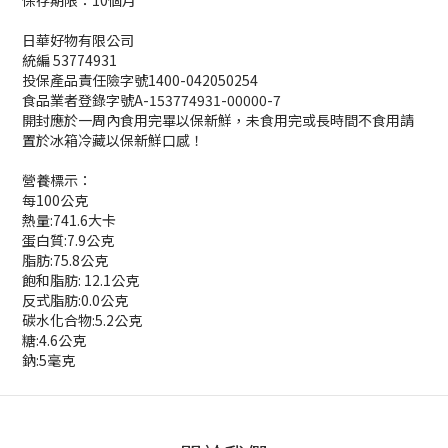
日華好物有限公司
統編 53774931
投保產品責任險字號1400-042050254
食品業者登錄字號A-153774931-00000-7
開封應於一周內食用完畢以保新鮮，未食用完或長時間不食用請
置於冰箱冷藏以保新鮮口感！
營養標示：
每100公克
熱量:74
1
.6大卡
蛋白質:7.9公克
脂肪:75.8公克
飽和脂肪: 12.1公克
反式脂肪:0.0公克
碳水化合物:5.2公克
糖:4.6公克
鈉:5毫克