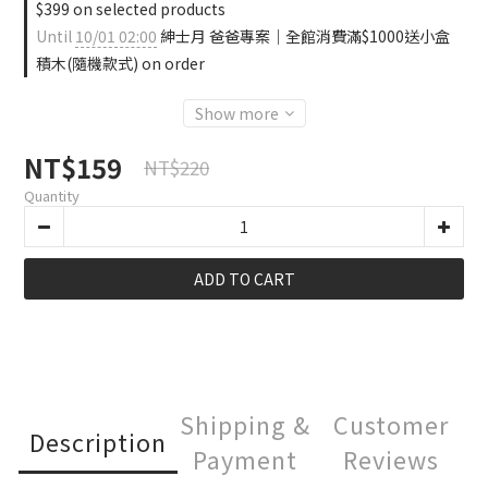
$399 on selected products
Until
10/01 02:00
紳士月 爸爸專案｜全館消費滿$1000送小盒
積木(隨機款式) on order
Show more
NT$159
NT$220
Quantity
ADD TO CART
Shipping &
Customer
Description
Payment
Reviews