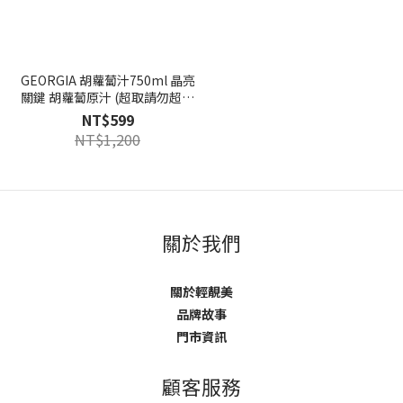
GEORGIA 胡蘿蔔汁750ml 晶亮
關鍵 胡蘿蔔原汁 (超取請勿超過
2瓶以上)
NT$599
NT$1,200
關於我們
關於輕靚美
品牌故事
門市資訊
顧客服務