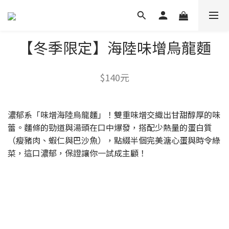
【冬季限定】海陸味增烏龍麵
$140元
濃郁系「味增海陸烏龍麵」！雙重味增交織出甘甜醇厚的味
蕾。麵條的勁道與湯頭在口中爆發，搭配少熱量的蛋白質
（瘦豬肉、蝦仁與巴沙魚），點綴半個完美溏心蛋與時令綠
菜，這口濃郁，保證讓你一試成主顧！