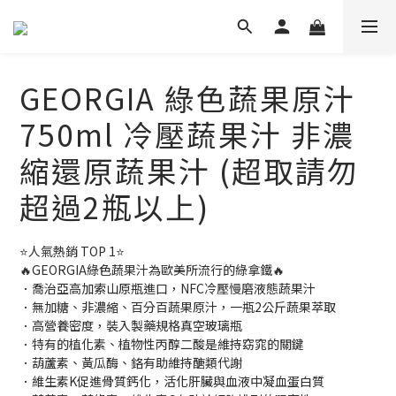
GEORGIA 綠色蔬果原汁
750ml 冷壓蔬果汁 非濃
縮還原蔬果汁 (超取請勿
超過2瓶以上)
⭐️人氣熱銷 TOP 1⭐️
🔥GEORGIA綠色蔬果汁為歐美所流行的綠拿鐵🔥
．喬治亞高加索山原瓶進口，NFC冷壓慢磨液態蔬果汁
．無加糖、非濃縮、百分百蔬果原汁，一瓶2公斤蔬果萃取
．高營養密度，裝入製藥規格真空玻璃瓶
．特有的植化素、植物性丙醇二酸是維持窈窕的關鍵
．葫蘆素、黃瓜酶、鉻有助維持醣類代謝
．維生素K促進骨質鈣化，活化肝臟與血液中凝血蛋白質