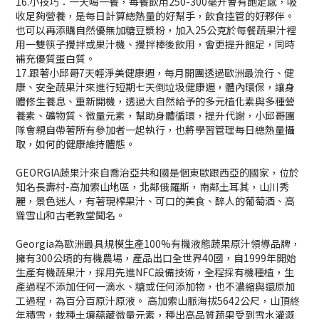
16.小技巧：一天喝一餐，每餐飲用250-300毫升會有飽足感，吸
收足夠營養，是每日計算總熱量的好幫手，飲食控管的好夥伴。
也可以再添購自然優無加糖豆漿粉，加入25公克於每餐蔬果汁裡
用一雙筷子攪拌或果汁機、攪拌棒後飲用，會更提升飽足，同時
補充優質蛋白質。
17.跟著小邱哥7天輕淨美健康週，每月開團透過歐洲最流行、健
康、安全蔬果汁來進行短期七天倒垃圾健康週，體內環保，讓身
體修生養息、重新開機，透過大自然給予的多元植化素與多種營
養素、礦物質、微量元素，幫助身體循環，提升代謝，小邱哥團
隊會親自帶著所有參加者一起執行，也將學習管理每日總熱量攝
取，如何的健康維持體態。
GEORGIA蔬果汁來自喬治亞共和國是個東歐跟西亞的國家，位於
知名長壽村-高加索山地區，北鄰俄羅斯，南鄰土耳其，山川秀
麗，景色迷人，有著現榨果汁、可口的美食、醉人的葡萄酒、高
聳雪山和古老教堂聞名。
Georgia為歐洲最具規模生產100%有機液態蔬果原汁領導品牌，
擁有300公頃的有機農場，產品出口全世界40國，自1999年開始
生產有機蔬果汁，採用先進NFC設備技術，全程採有機種植，生
產過程不添加任何一滴水、糖或任何添加物，也不濃縮與還原加
工過程，為百分百原汁原液。 高加索山脈海拔5642公尺，山頂終
年積雪，栽種土壤蘊藏微量元素，種出高品質蔬果受到雪水灌溉