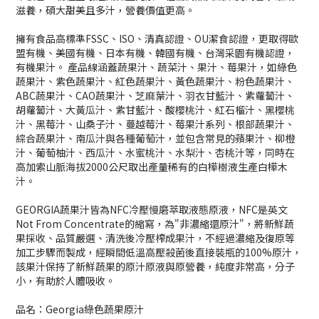
滋養，碩大甜美且多汁，營養價值更高。
擁有食品高標準FSSC、ISO、清真認證、OU潔食認證，更取得歐
盟有機、美國有機、日本有機、韓國有機、台灣采園有機認證，
有機果汁。 產品線涵蓋蔬果汁、蔬菜汁、果汁、莓果汁，如綠色
蔬果汁、紫色蔬果汁、紅色蔬果汁、黃色蔬果汁、粉色蔬果汁、
ABC蔬果汁、CAO蔬果汁、芝麻葉汁、羽衣甘藍汁、紫蘿蔔汁、
胡蘿蔔汁、大黃瓜汁、紫甘藍汁、酸櫻桃汁、紅石榴汁、黑櫻桃
汁、黑莓汁、山桑子汁、蔓越莓汁、莓果汁系列、根部蔬果汁、
綜合蔬果汁、南瓜汁與各種葡萄汁，並包含常見的蘋果汁、柳橙
汁、葡萄柚汁、西瓜汁、水蜜桃汁、水梨汁、杏桃汁等，同時在
高加索山脈海拔2000公尺取出產量稀有的白樺樹液生產白樺木
汁。
GEORGIA蔬果汁皆為NFC冷壓慢磨萃取液態原液，NFC是英文
Not From Concentrate的縮寫，為"非濃縮還原汁"，將新鮮蔬
果採收、品質嚴選、清洗後冷壓榨成果汁，不經過濃縮及復原等
加工步驟而製成，經瞬間低溫高壓殺菌後直接裝瓶的100%原汁，
該果汁保持了新鮮蔬果的原汁原液與原營養，純度非常高，分子
小，有助於人體吸收。
品名：Georgia綠色蔬果原汁