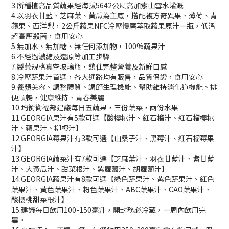
3.所種植高品質蔬果經海拔5642公尺高加索山雪水灌溉
4.以羽衣甘藍、芝麻葉、黃瓜為主底，搭配複方奇異果、薄荷、青
蘋果、西洋梨，2公斤蔬果NFC冷壓慢磨萃取蔬果原汁一瓶，低溫
超高壓殺菌，食用安心
5.無加水、無加糖、無任何添加物，100%蔬果汁
6.不經過濃縮及還原等加工步驟
7.製藥規格真空玻璃瓶，鎖住完整營養及新鮮口感
8.冷壓蔬果汁首選，各大通路均有販售，品質保證，食用安心
9.養顏美容、調整體質、調節生理機能、幫助維持消化道機能、排
便順暢，健康維持、青春美麗
10.均衡衛福部建議每日五蔬果，三份蔬菜，兩份水果
11.GEORGIA果汁有5款可選【酸櫻桃汁、紅石榴汁、紅石榴櫻桃
汁、蘋果汁、柳橙汁】
12.GEORGIA莓果汁有3款可選【山桑子汁、黑莓汁、紅石榴莓果
汁】
13.GEORGIA蔬菜汁有7款可選【芝麻葉汁、羽衣甘藍汁、紫甘藍
汁、大黃瓜汁、甜菜根汁、紫蘿蔔汁、胡蘿蔔汁】
14.GEORGIA蔬果汁有8款可選【綠色蔬果汁、紫色蔬果汁、紅色
蔬果汁、黃色蔬果汁、粉色蔬果汁、ABC蔬果汁、CAO蔬果汁、
酸櫻桃甜菜根汁】
15.建議每日飲用100-150毫升，開封務必冷藏，一周內飲用完
畢。