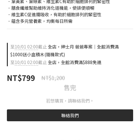
．葉黃素、葉綠素、維生素C有助於細胞排列的緊密性
．膳食纖維幫助維持消化道機能，使排便順暢
．維生素C促進鐵吸收，有助於細胞排列的緊密性
．蘊含多元營養素，均衡每日所需
至
10/01 02:00
截止
全店，紳士月 爸爸專案｜全館消費滿
$1000送小盒積木(隨機款式)
至
10/01 02:00
截止
全店，全館消費滿$888免運
NT$799
NT$1,200
售完
若想購買，請聯絡我們。
聯絡我們