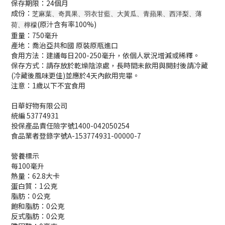
保存期限：24個月
成份：
芝麻葉、奇異果、羽衣甘藍、大黃瓜、青蘋果、西洋梨、薄
(原汁含有率100%)
荷、檸檬
重量：750毫升
產地：喬治亞共和國 原裝原瓶進口
食用方法：建議每日200-250毫升，依個人狀況增減或稀釋。
保存方式：請存放於乾燥陰涼處，長時間未飲用與開封後請冷藏
(冷藏後風味更佳)並應於4天內飲用完畢。
注意：1歲以下不宜食用
日華好物有限公司
統編 53774931
投保產品責任險字號1400-042050254
食品業者登錄字號A-153774931-00000-7
營養標示
每100毫升
熱量：62.8大卡
蛋白質：1公克
脂肪：0公克
飽和脂肪：0公克
反式脂肪：0公克