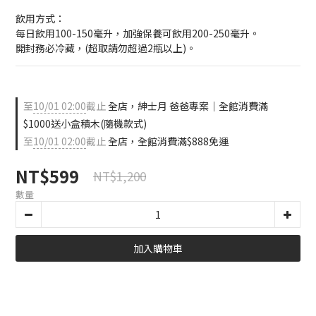
飲用方式：
每日飲用100-150毫升，加強保養可飲用200-250毫升。
開封務必冷藏，(超取請勿超過2瓶以上)。
至
10/01 02:00
截止
全店，紳士月 爸爸專案｜全館消費滿
$1000送小盒積木(隨機款式)
至
10/01 02:00
截止
全店，全館消費滿$888免運
NT$599
NT$1,200
數量
加入購物車