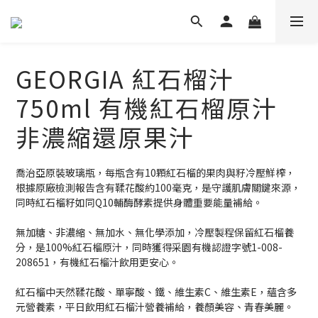
GEORGIA 紅石榴汁
750ml 有機紅石榴原汁
非濃縮還原果汁
喬治亞原裝玻璃瓶，每瓶含有10顆紅石榴的果肉與籽冷壓鮮榨，
根據原廠檢測報告含有鞣花酸約100毫克，是守護肌膚關鍵來源，
同時紅石榴籽如同Q10輔酶酵素提供身體重要能量補給。
無加糖、非濃縮、無加水、無化學添加，冷壓製程保留紅石榴養
分，是100%紅石榴原汁，同時獲得采園有機認證字號1-008-
208651，有機紅石榴汁飲用更安心。
紅石榴中天然鞣花酸、單寧酸、鐵、維生素C、維生素E，蘊含多
元營養素，平日飲用紅石榴汁營養補給，養顏美容、青春美麗。