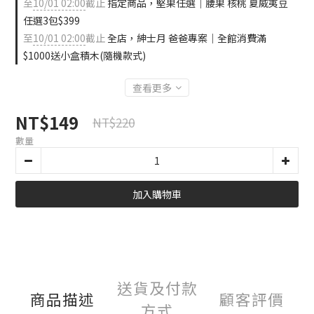
至
10/01 02:00
截止
指定商品，堅果任選｜腰果 核桃 夏威夷豆
任選3包$399
至
10/01 02:00
截止
全店，紳士月 爸爸專案｜全館消費滿
$1000送小盒積木(隨機款式)
查看更多
NT$149
NT$220
數量
加入購物車
送貨及付款
商品描述
顧客評價
方式