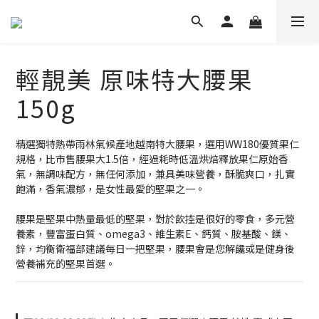
輕靚美 原味特大腰果
150g
精選獨特熱帶雨林氣候產地越南特大腰果，選用WW180優質果仁
規格，比市售腰果大1.5倍，經過耗時低溫烘焙釋放果仁原始香
氣，無調味配方，無任何添加，兼具美味營養，酥脆爽口，扎實
飽滿，香氣濃郁，是女性最愛的堅果之一。
腰果是堅果中熱量最低的堅果，對於飲控是很好的零食，多元營
養素，豐富蛋白質、omega3、維生素E、鈣質、胺基酸、鎂、
鋅，均衡衛福部建議每日一把堅果，腰果會是您解饞或是健身後
營養補充的堅果首選。