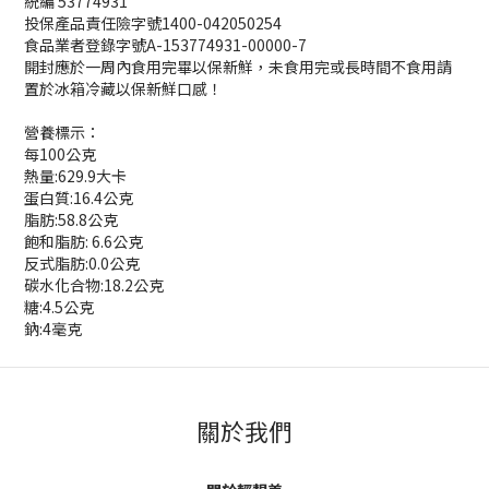
統編 53774931
投保產品責任險字號1400-042050254
食品業者登錄字號A-153774931-00000-7
開封應於一周內食用完畢以保新鮮，未食用完或長時間不食用請
置於冰箱冷藏以保新鮮口感！
營養標示：
每100公克
熱量:629.9大卡
蛋白質:16.4公克
脂肪:58.8公克
飽和脂肪: 6.6公克
反式脂肪:0.0公克
碳水化合物:18.2公克
糖:4.5公克
鈉:4毫克
關於我們