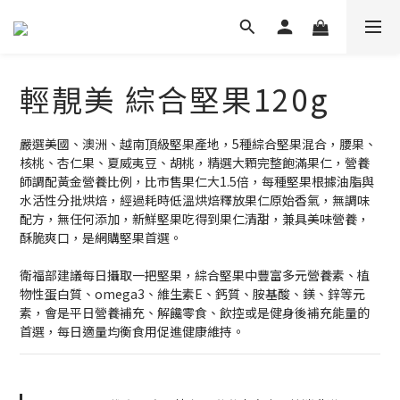
輕靚美 綜合堅果120g
嚴選美國、澳洲、越南頂級堅果產地，5種綜合堅果混合，腰果、
核桃、杏仁果、夏威夷豆、胡桃，精選大顆完整飽滿果仁，營養
師調配黃金營養比例，比市售果仁大1.5倍，每種堅果根據油脂與
水活性分批烘焙，經過耗時低溫烘焙釋放果仁原始香氣，無調味
配方，無任何添加，新鮮堅果吃得到果仁清甜，兼具美味營養，
酥脆爽口，是網購堅果首選。
衛福部建議每日攝取一把堅果，綜合堅果中豐富多元營養素、植
物性蛋白質、omega3、維生素E、鈣質、胺基酸、鎂、鋅等元
素，會是平日營養補充、解饞零食、飲控或是健身後補充能量的
首選，每日適量均衡食用促進健康維持。