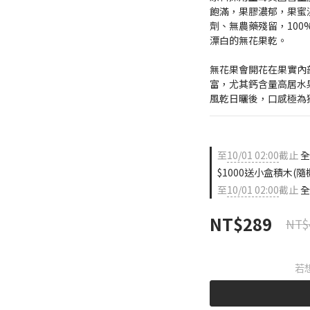
飽滿，果膠濃郁，果蜜
劑、無農藥殘留，10
漂白的無花果乾。
無花果會開花在果實內
富，尤其鈣含量高居水
風乾日曬後，口感極為
至
10/01 02:00
截止
全
$1000送小盒積木(隨
至
10/01 02:00
截止
全
NT$289
NT$
若