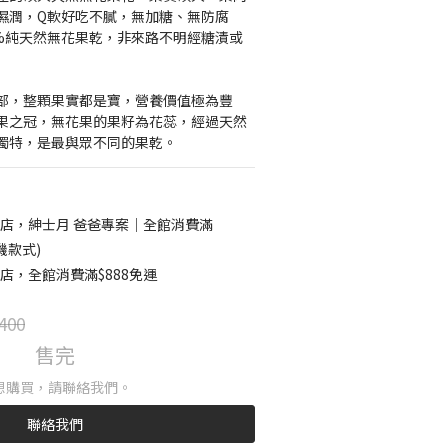
濕潤，Q軟好吃不膩，無加糖、無防腐
0%純天然無花果乾，非來路不明經糖漬或
部，整顆果實都是寶，營養價值極為豐
果之冠，無花果的果籽為花蕊，經過天然
獨特，是最與眾不同的果乾。
店，紳士月 爸爸專案｜全館消費滿
機款式)
店，全館消費滿$888免運
400
售完
想購買，請聯絡我們。
聯絡我們