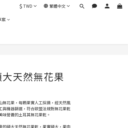
$
TWD
繁體中文
專案
碩大天然無花果
山無花果，每顆果實人工採摘，經天然風
工與機器篩選，符合歐盟法規對無花果乾
美味營養的土耳其無花果乾。
產的碩大天然無花果乾，果實碩大，果肉