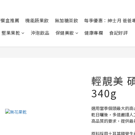
康餐盒推薦
機能蔬果飲
無加糖茶飲
每季優惠：紳士月 爸爸
堅果果乾
沖泡飲品
保健美妝
健康專欄
食記好評
輕靚美 
340g
選用當季個頭最大的高
乾日曬後，多道嚴謹人
高品質的要求，提供最
原料採用土耳其國營生