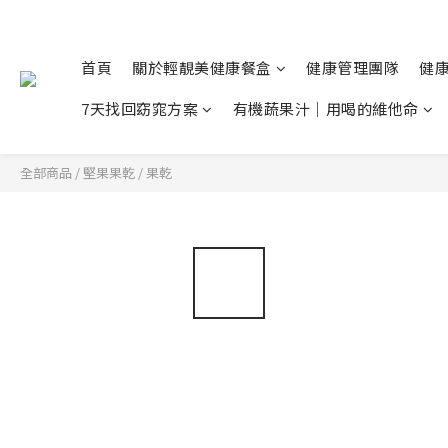
首頁
關於輕靚美健康餐盒
健康管理團隊
健
7天找回窈窕方案
有機蔬果汁｜用喝的維他命
全部商品
/
堅果果乾
/
果乾