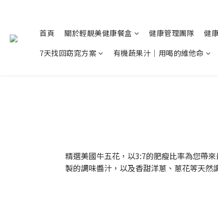
首頁
關於輕靚美健康餐盒
健康管理團隊
健
7天找回窈窕方案
有機蔬果汁｜用喝的維他命
精選美國牛五花，以3:7的肥瘦比率為您帶
製的調味醬汁，以及香甜洋蔥、蔥花等天然