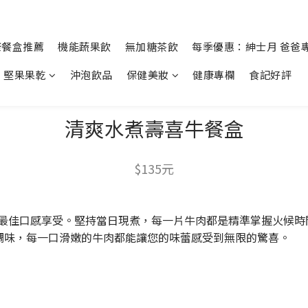
康餐盒推薦
機能蔬果飲
無加糖茶飲
每季優惠：紳士月 爸爸
堅果果乾
沖泡飲品
保健美妝
健康專欄
食記好評
清爽水煮壽喜牛餐盒
$135元
來最佳口感享受。堅持當日現煮，每一片牛肉都是精準掌握火候
調味，每一口滑嫩的牛肉都能讓您的味蕾感受到無限的驚喜。