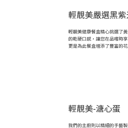
輕靚美嚴選黑紫
輕靚美健康餐盒精心挑選了黃
的乾硬口感，讓您在品嚐時享
更是為此餐盒增添了豐富的花
輕靚美-溏心蛋
我們的主廚則以精細的手藝製