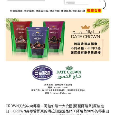
CROWN天然中東椰棗，阿拉伯聯合大公國(簡稱阿聯酋)原裝進
口，CROWN為專營椰棗的阿拉伯國營品牌。阿聯酋90%的椰棗由