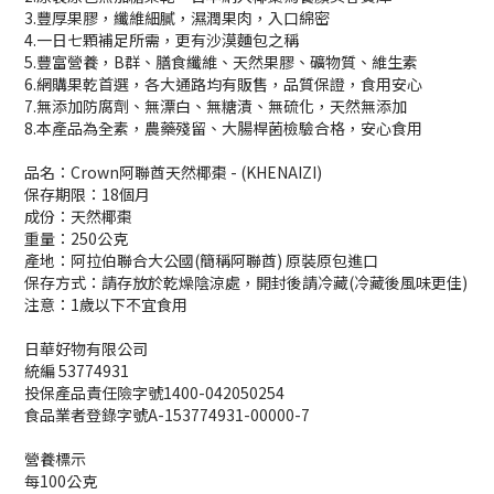
3.豐厚果膠，纖維細膩，濕潤果肉，入口綿密
4.一日七顆補足所需，更有沙漠麵包之稱
5.豐富營養，B群、膳食纖維、天然果膠、礦物質、維生素
6.網購果乾首選，各大通路均有販售，品質保證，食用安心
7.無添加防腐劑、無漂白、無糖漬、無硫化，天然無添加
8.本產品為全素，農藥殘留、大腸桿菌檢驗合格，安心食用
品名：Crown阿聯酋天然椰棗 -
(KHENAIZI)
保存期限：18個月
成份：天然椰棗
重量：250公克
產地：阿拉伯聯合大公國(簡稱阿聯酋) 原裝原包進口
保存方式：請存放於乾燥陰涼處，開封後請冷藏(冷藏後風味更佳)
注意：1歲以下不宜食用
日華好物有限公司
統編 53774931
投保產品責任險字號1400-042050254
食品業者登錄字號A-153774931-00000-7
營養標示
每100公克