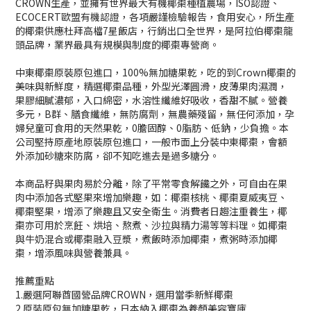
CROWN生產，並擁有世界最大有機椰棗種植農場，ISO認證、
ECOCERT歐盟有機認證，各項嚴謹檢驗報告，食用安心，所生產
的椰棗供應杜拜高檔7星飯店，行銷出口全世界，是阿拉伯椰棗龍
頭品牌，業界最具有規模與制度的椰棗專營商。
中東椰棗原裝原包進口，100%無加糖果乾，吃的到Crown椰棗的
美味與新鮮度，精選椰棗品種，外型光澤圓滑，皮薄果肉濕潤，
果膠細膩濃郁，入口綿密，水溶性纖維好吸收，香甜不膩。營養
多元，B群、膳食纖維，無防腐劑，無農藥殘留，無任何添加，孕
婦兒童可食用的天然果乾，0膽固醇、0脂肪、低鈉，少負擔。
本
公司堅持原產地原裝原包進口，一般市面上分裝中東椰棗，會額
外添加砂糖來防腐，卻不知吃進去是過多糖分。
本商品籽與果肉易於分離，除了平常零食解饞之外，可自由在果
肉中添加各式堅果來增加樂趣，如：椰棗核桃、椰棗夏威夷豆、
椰棗堅果，增添了樂趣且又安全衛生。消費者日趨注重養生，椰
棗亦可用於烹飪、烘培、熬煮、沙拉與精力湯等等料理。如椰棗
與牛奶混合或椰棗融入豆漿，煮飯時添加椰棗，煮粥時添加椰
棗，增添風味與營養兼具。
推薦重點
1.嚴選阿聯酋國營品牌CROWN，選用當季新鮮椰棗
2.原裝原包無加糖果乾，日本納入椰棗為養顏美容寶庫