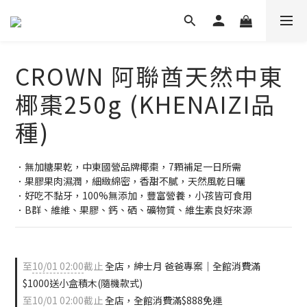
CROWN 阿聯酋天然中東
椰棗250g (KHENAIZI品
種)
．無加糖果乾，中東國營品牌椰棗，7顆補足一日所需
．果膠果肉濕潤，細緻綿密，香甜不膩，天然風乾日曬
．好吃不黏牙，100%無添加，豐富營養，小孩皆可食用
．B群、維維、果膠、鈣、硒、礦物質、維生素良好來源
至
10/01 02:00
截止
全店，紳士月 爸爸專案｜全館消費滿
$1000送小盒積木(隨機款式)
至
10/01 02:00
截止
全店，全館消費滿$888免運