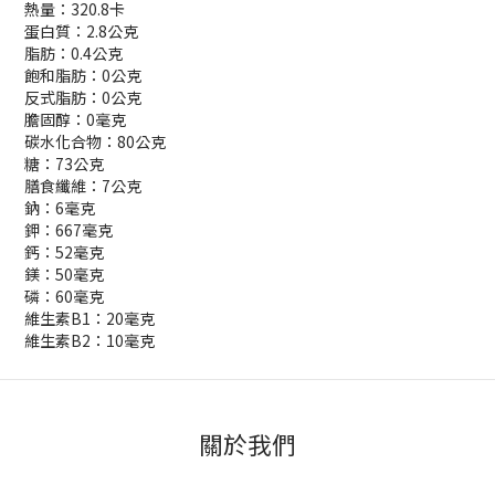
熱量：320.8卡
蛋白質：2.8公克
脂肪：0.4公克
飽和脂肪：0公克
反式脂肪：0公克
膽固醇：0毫克
碳水化合物：80公克
糖：73公克
膳食纖維：7公克
鈉：6毫克
鉀：667毫克
鈣：52毫克
鎂：50毫克
磷：60毫克
維生素
B1：20毫克
維生素
B2：10毫克
關於我們