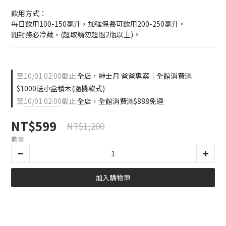
飲用方式：
每日飲用100-150毫升，加強保養可飲用200-250毫升。
開封務必冷藏，(超取請勿超過2瓶以上)。
至
10/01 02:00
截止
全店，紳士月 爸爸專案｜全館消費滿
$1000送小盒積木(隨機款式)
至
10/01 02:00
截止
全店，全館消費滿$888免運
NT$599
NT$1,200
數量
加入購物車