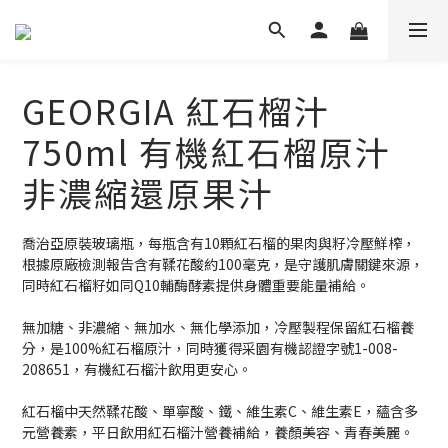
GEORGIA 紅石榴汁
750ml 有機紅石榴原汁
非濃縮還原果汁
喬治亞原裝玻璃瓶，每瓶含有10顆紅石榴的果肉與籽冷壓鮮榨，
根據原廠檢測報告含有鞣花酸約100毫克，是守護肌膚關鍵來源，
同時紅石榴籽如同Q10輔酶酵素提供身體重要能量補給。
無加糖、非濃縮、無加水、無化學添加，冷壓製程保留紅石榴養
分，是100%紅石榴原汁，同時獲得采園有機認證字號1-008-
208651，有機紅石榴汁飲用更安心。
紅石榴中天然鞣花酸、單寧酸、鐵、維生素C、維生素E，蘊含多
元營養素，平日飲用紅石榴汁營養補給，養顏美容、青春美麗。