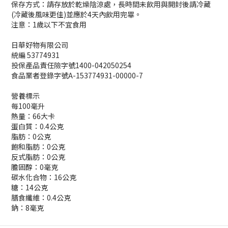
保存方式：請存放於乾燥陰涼處，長時間未飲用與開封後請冷藏
(冷藏後風味更佳)並應於4天內飲用完畢。
注意：1歲以下不宜食用
日華好物有限公司
統編 53774931
投保產品責任險字號1400-042050254
食品業者登錄字號A-153774931-00000-7
營養標示
每100毫升
熱量：66大卡
蛋白質：0.4公克
脂肪：0公克
飽和脂肪：0公克
反式脂肪：0公克
膽固醇：0毫克
碳水化合物：16公克
糖：14公克
膳食纖維：0.4公克
鈉：8毫克