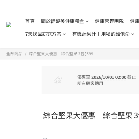
首頁
關於輕靚美健康餐盒
健康管理團隊
健
7天找回窈窕方案
有機蔬果汁｜用喝的維他命
全部商品
綜合堅果大優惠｜綜合堅果 3包$599
優惠至
2026/10/01 02:00
截止
所有顧客適用
綜合堅果大優惠｜綜合堅果 3包