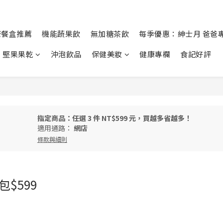
康餐盒推薦
機能蔬果飲
無加糖茶飲
每季優惠：紳士月 爸爸
堅果果乾
沖泡飲品
保健美妝
健康專欄
食記好評
指定商品：任選 3 件 NT$599 元，買越多省越多！
適用通路：
網店
條款與細則
$599